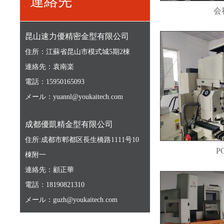
連絡先
会
昆山速力優精密金型有限公司
住所：江蘇省昆山市模式城5期2棟
会
連絡先：袁南楽
電話：15950165093
メール：yuannl@youkaitech.com
成都優凱精金型有限公司
住所:成都市郫都区長生橋路1111号10
P
棟附一
連絡先：顧正華
電話：18190821310
メール：guzh@youkaitech.com