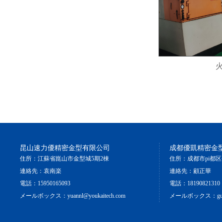
昆山速力優精密金型有限公司
成都優凱精密金
住所：江蘇省崑山市金型城5期2棟
住所：成都市pi都区
連絡先：袁南楽
連絡先：顧正華
電話：15950165093
電話：18190821310
メールボックス：yuannl@youkaitech.com
メールボックス：guzh@y