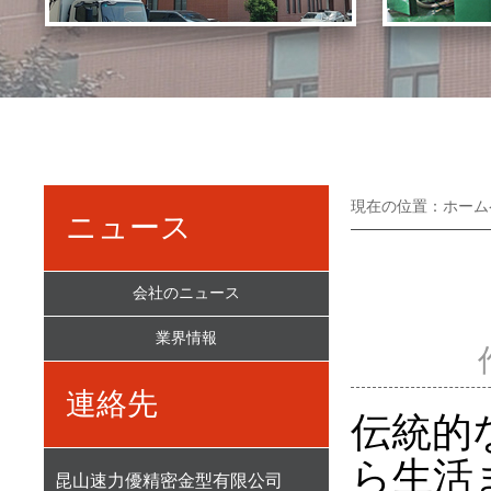
現在の位置：
ホーム
ニュース
会社のニュース
業界情報
連絡先
伝統的
ら生活
昆山速力優精密金型有限公司