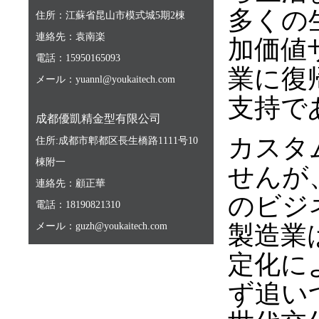
多くの
住所：江蘇省昆山市模式城5期2棟
連絡先：袁南楽
加価値
電話：15950165093
業に復
メール：yuannl@youkaitech.com
支持で
成都優凱精金型有限公司
カスタ
住所:成都市郫都区長生橋路1111号10
棟附一
せんが
連絡先：顧正華
のビジ
電話：18190821310
メール：guzh@youkaitech.com
製造業
定化に
ず追い