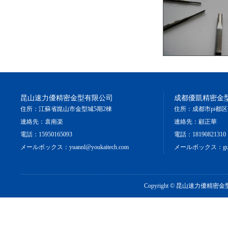
昆山速力優精密金型有限公司
成都優凱精密金
住所：江蘇省崑山市金型城5期2棟
住所：成都市pi都区
連絡先：袁南楽
連絡先：顧正華
タングステン鋼
電話：15950165093
電話：18190821310
メールボックス：yuannl@youkaitech.com
メールボックス：guzh@y
Copyright ©
昆山速力優精密金