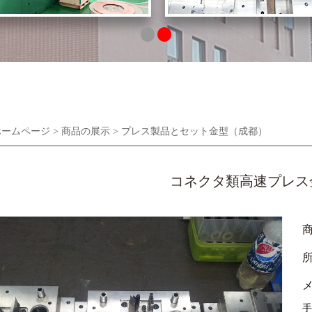
ホームページ
>
商品の展示
>
プレス製品とセット金型（成都）
コネクタ類高速プレス
手