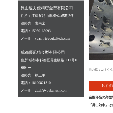
昆山速力優精密金型有限公司
住所：江蘇省昆山市模式城5期2棟
連絡先：袁南楽
電話：15950165093
メール：yuannl@youkaitech.com
成都優凱精金型有限公司
住所:成都市郫都区長生橋路1111号10
棟附一
前の章：
コネクタ
連絡先：顧正華
電話：18190821310
おすす
メール：guzh@youkaitech.com
金型部品の高標
「昆山効率」は