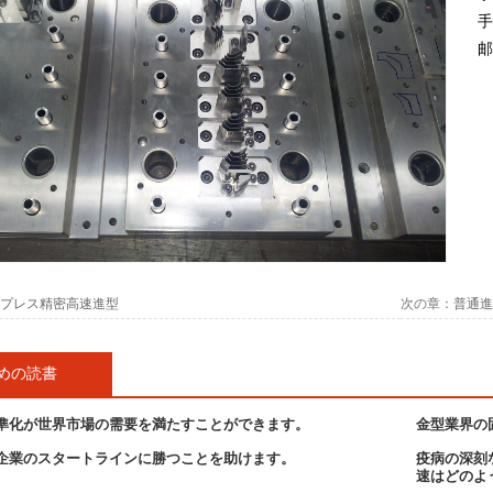
手
邮
プレス精密高速進型
次の章：
普通進
めの読書
準化が世界市場の需要を満たすことができます。
金型業界の
企業のスタートラインに勝つことを助けます。
疫病の深刻
速はどのよ