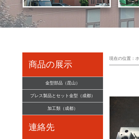
現在の位置：
商品の展示
金型部品（昆山）
プレス製品とセット金型（成都）
加工類（成都）
連絡先